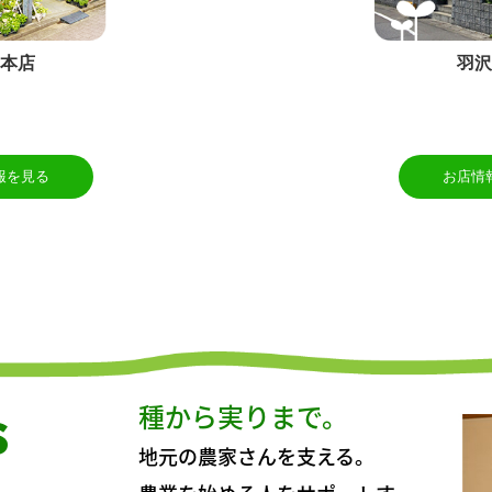
本店
羽
報を見る
お店情
s
種から実りまで。
地元の農家さんを支える。