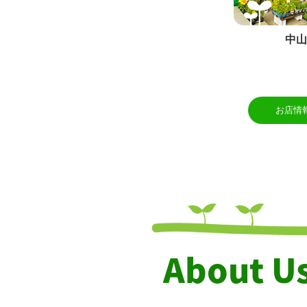
中山
お店情
About U