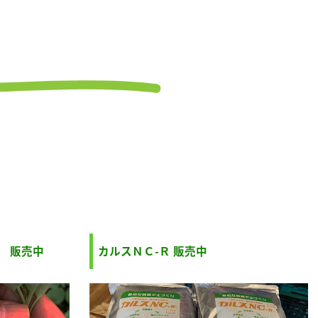
」 販売中
カルスＮＣ-Ｒ 販売中