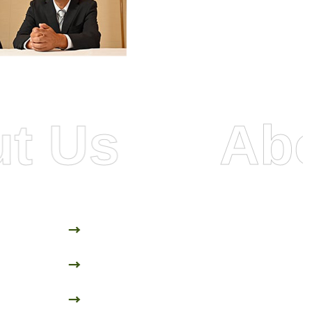
About 
→
→
→