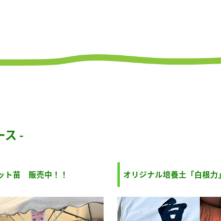
ス -
ット苗 販売中！！
オリジナル培養土「白根力