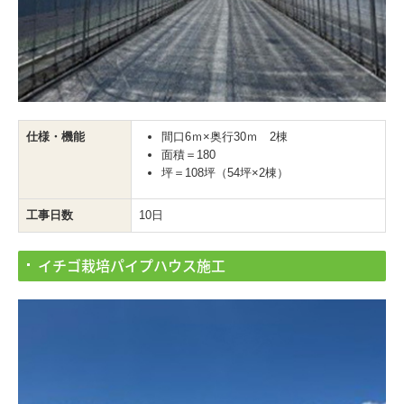
仕様・機能
間口6ｍ×奥行30ｍ 2棟
面積＝180
坪＝108坪（54坪×2棟）
工事日数
10日
イチゴ栽培パイプハウス施工