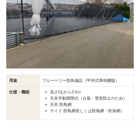
用途
ブルーベリー防鳥施設（甲州式果樹棚版）
仕様・機能
高さGLから3.0ｍ
天井手動開閉式（台風・雪害防止のため）
天井 防鳥網
サイド 防鳥網若しくは防風網・防薬網）