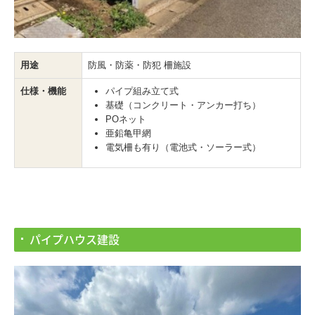
用途
防風・防薬・防犯 柵施設
仕様・機能
パイプ組み立て式
基礎（コンクリート・アンカー打ち）
POネット
亜鉛亀甲網
電気柵も有り（電池式・ソーラー式）
パイプハウス建設