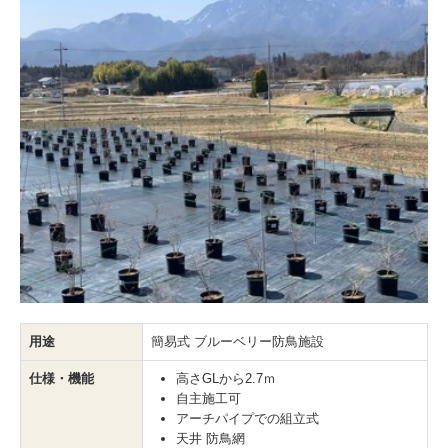
用途
簡易式 ブルーベリー防鳥施設
仕様・機能
高さGLから2.7ｍ
自主施工可
アーチパイプでの組立式
天井 防鳥網