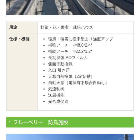
用途
野菜・花・果実 栽培ハウス
仕様・機能
強風・積雪に従来型より強度アップ
補強アーチ Φ48.6*2.4*
補助アーチ Φ22.2*1.2*
長期展張 POフィルム
側面手動換気
入口 引き戸
天窓自然換気（25°始動）
自動天窓（電源有る場合自動可）
気流制御
送風機能
光合成促進
ブルーベリー 防鳥施設