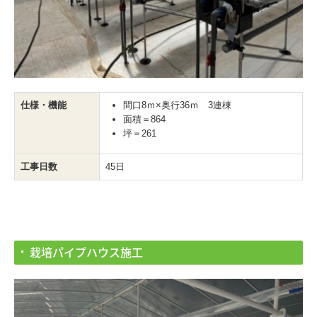
仕様・機能
間口8ｍ×奥行36ｍ 3連棟
面積＝864
坪＝261
工事日数
45日
栽培パイプハウス施工