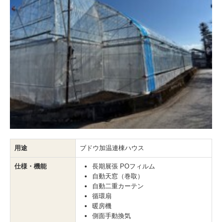
用途
ブドウ加温連棟ハウス
仕様・機能
長期展張 POフィルム
自動天窓（巻取）
自動二重カーテン
循環扇
暖房機
側面手動換気