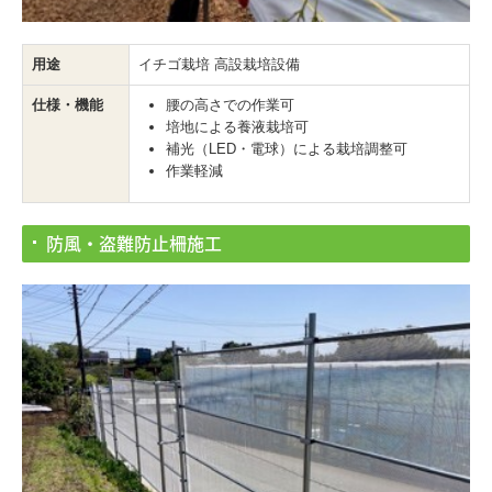
用途
イチゴ栽培 高設栽培設備
仕様・機能
腰の高さでの作業可
培地による養液栽培可
補光（LED・電球）による栽培調整可
作業軽減
防風・盗難防止柵施工