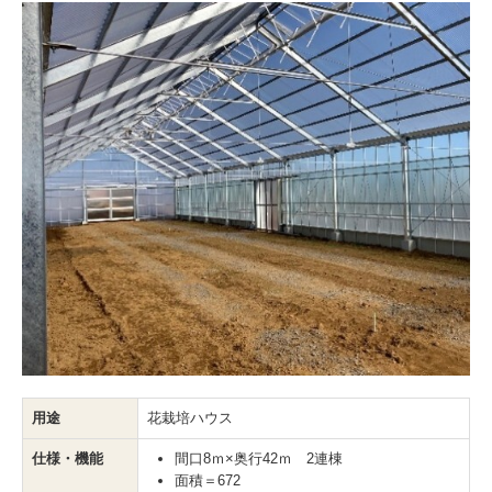
用途
花栽培ハウス
仕様・機能
間口8ｍ×奥行42ｍ 2連棟
面積＝672